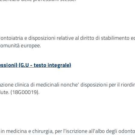
ontoiatria e disposizioni relative al diritto di stabilimento e
e Comunità europee.
ssioni) (G.U - testo integrale)
one clinica di medicinali nonche' disposizioni per il riordino
alute. (18G00019).
n medicina e chirurgia, per l'iscrizione all'albo degli odontoi