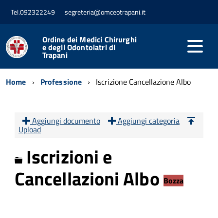
Tel.092322249
segreteria@omceotrapani.it
Ordine dei Medici Chirurghi
e degli Odontoiatri di
Trapani
Home
Professione
Iscrizione Cancellazione Albo
Aggiungi documento
Aggiungi categoria
Upload
Iscrizioni e
Cartella
Cancellazioni Albo
Bozza