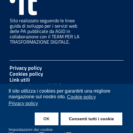
Sito realizzato seguendo le linee
guida di sviluppo per i servizi web
delle PA pubblicate da AGID in
collaborazione con il TEAM PER LA
TRASFORMAZIONE DIGITALE.
Privacy policy
Cookies policy
Link utili
Feedback accessibilità
Amministrazione trasparente
Il sito utilizza i cookies per garantirti una migliore
Mappa del sito
navigazione sul nostro sito.
Cookie policy
Segnalazioni di illecito
Privacy policy
Dichiarazione di accessibilità
OK
Consenti tutti i cookie
Facebook
Impostazioni dei cookie: