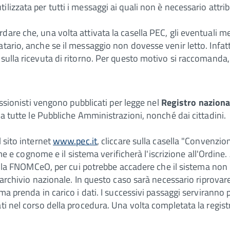
lizzata per tutti i messaggi ai quali non è necessario attri
are che, una volta attivata la casella PEC, gli eventuali me
ario, anche se il messaggio non dovesse venir letto. Infatti,
sulla ricevuta di ritorno. Per questo motivo si raccomanda, 
fessionisti vengono pubblicati per legge nel
Registro naziona
da tutte le Pubbliche Amministrazioni, nonché dai cittadini.
 sito internet
www.pec.it
, cliccare sulla casella "Convenzion
nome e cognome e il sistema verificherà l'iscrizione all'Ordine
o dalla FNOMCeO, per cui potrebbe accadere che il sistema no
l'archivio nazionale. In questo caso sarà necessario riprovar
tema prenda in carico i dati. I successivi passaggi serviran
ti nel corso della procedura. Una volta completata la registr