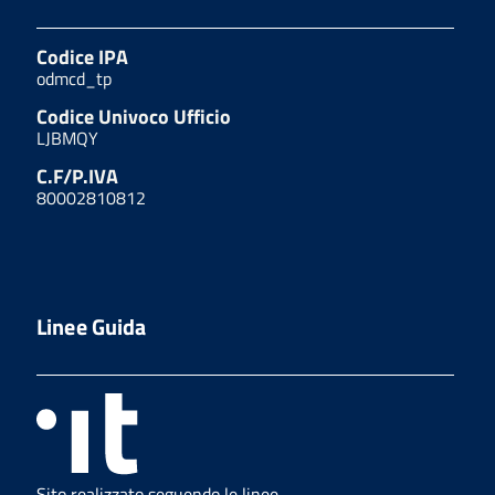
Codice IPA
odmcd_tp
Codice Univoco Ufficio
LJBMQY
C.F/P.IVA
80002810812
Linee Guida
Sito realizzato seguendo le linee